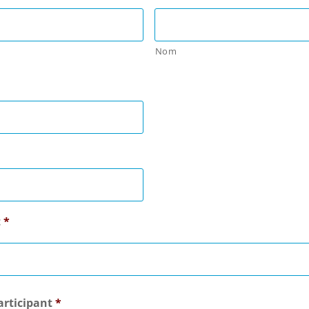
Nom
t
*
articipant
*