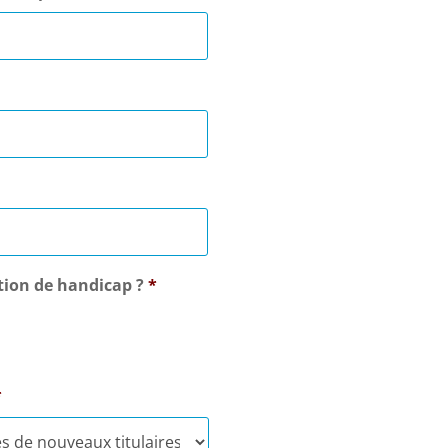
ation de handicap ?
*
*