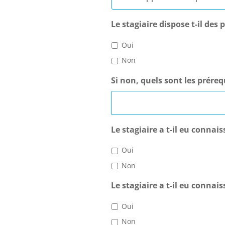
Le stagiaire dispose t-il des
Oui
Non
Si non, quels sont les prér
Le stagiaire a t-il eu conna
Oui
Non
Le stagiaire a t-il eu connai
Oui
Non