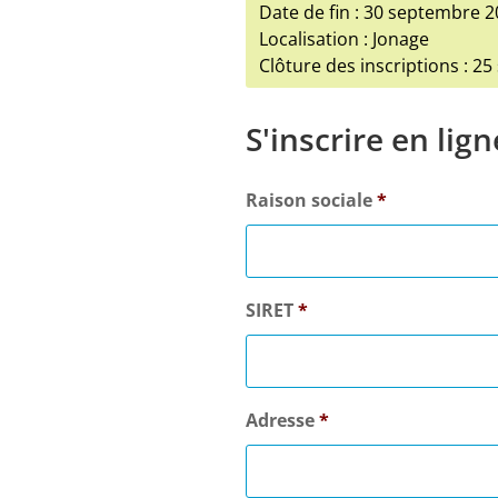
Date de fin : 30 septembre 
Localisation : Jonage
Clôture des inscriptions : 2
S'inscrire en lign
Raison sociale
*
SIRET
*
Adresse
*