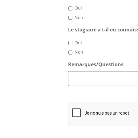
Oui
Non
Le stagiaire a t-il eu connai
Oui
Non
Remarques/Questions